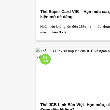
Thẻ Super Card VIB – Hạn mức cao,
kiện mở dễ dàng
Hoàn tiền khủng lên đến 15%, hạn mức khủn
mái chi tiêu đó là [...]
02
Th12
Thẻ JCB Link Bản Việt: Hạn mức, có
được tiền không?