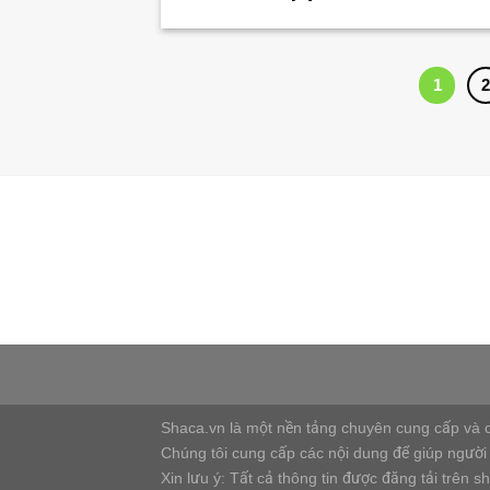
1
Shaca website kết nối tài chính,
cung cấp dịch vụ tài chính tốt
nhất, nhanh nhất với chi phí rẻ
nhất.
Shaca.vn là một nền tảng chuyên cung cấp và chi
Chúng tôi cung cấp các nội dung để giúp người 
Xin lưu ý: Tất cả thông tin được đăng tải trên 