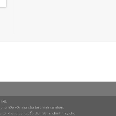
tiết.
 phù hợp với nhu cầu tài chính cá nhân.
g tôi không cung cấp dịch vụ tài chính hay cho