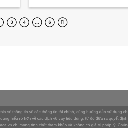
2
3
4
…
6
a sẻ thông tin về các thông tin tài chính, cùng hướng dẫn sử dụng chi 
dùng hiểu rõ hơn về các dịch vụ vay tiêu dùng, từ đó đưa ra quyết định
shaca.vn chỉ mang tính chất tham khảo và không có giá trị pháp lý. Chún