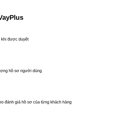
VayPlus
 khi được duyệt
 lượng hồ sơ người dùng
heo đánh giá hồ sơ của từng khách hàng