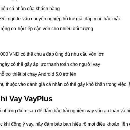
 liệu cá nhân của khách hàng
 Đội ngũ tư vấn chuyên nghiệp hỗ trợ giải đáp mọi thắc mắc
 rộng cơ hội tiếp cận vốn cho nhiều đối tượng
0.000 VND có thể chưa đáp ứng đủ nhu cầu vốn lớn
 ngày có thể gây áp lực thanh toán cho người vay
hỗ trợ thiết bị chạy Android 5.0 trở lên
hụ thuộc vào đánh giá cá nhân có thể gây khó khăn trong việc l
hi Vay VayPlus
ý những điểm sau để đảm bảo trải nghiệm vay vốn an toàn và h
c khi đồng ý vay, hãy đảm bảo bạn hiểu rõ mọi điều khoản liên 