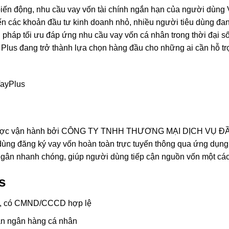
 biến động, nhu cầu vay vốn tài chính ngắn hạn của người dùng 
n các khoản đầu tư kinh doanh nhỏ, nhiều người tiêu dùng đang 
 pháp tối ưu đáp ứng nhu cầu vay vốn cá nhân trong thời đại số
 Plus đang trở thành lựa chọn hàng đầu cho những ai cần hỗ trợ
yến được vận hành bởi CÔNG TY TNHH THƯƠNG MẠI DỊCH VỤ
dùng đăng ký vay vốn hoàn toàn trực tuyến thông qua ứng dụn
 ngân nhanh chóng, giúp người dùng tiếp cận nguồn vốn một các
s
lên, có CMND/CCCD hợp lệ
ản ngân hàng cá nhân