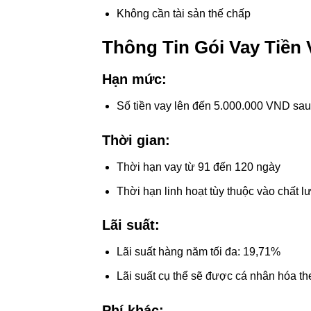
Không cần tài sản thế chấp
Thông Tin Gói Vay Tiền 
Hạn mức:
Số tiền vay lên đến 5.000.000 VND sau
Thời gian:
Thời hạn vay từ 91 đến 120 ngày
Thời hạn linh hoạt tùy thuộc vào chất
Lãi suất:
Lãi suất hàng năm tối đa: 19,71%
Lãi suất cụ thể sẽ được cá nhân hóa t
Phí khác: