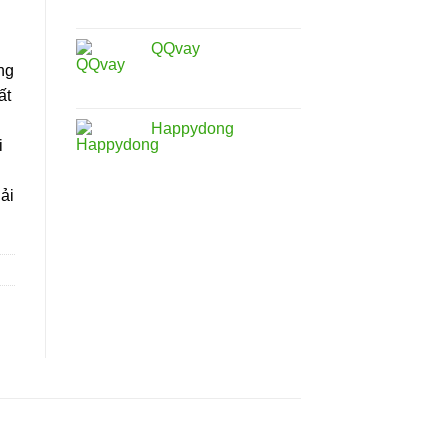
QQvay
ng
ất
Happydong
i
iải