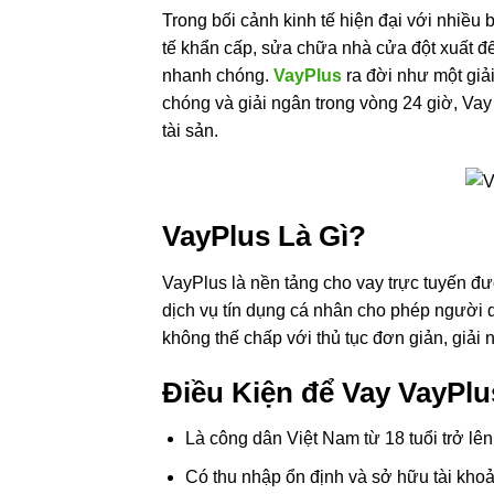
Trong bối cảnh kinh tế hiện đại với nhiều
tế khẩn cấp, sửa chữa nhà cửa đột xuất đế
nhanh chóng.
VayPlus
ra đời như một giải
chóng và giải ngân trong vòng 24 giờ, Vay
tài sản.
VayPlus Là Gì?
VayPlus là nền tảng cho vay trực tu
dịch vụ tín dụng cá nhân cho phép người 
không thế chấp với thủ tục đơn giản, giải
Điều Kiện để Vay VayPlu
Là công dân Việt Nam từ 18 tuổi trở 
Có thu nhập ổn định và sở hữu tài kho