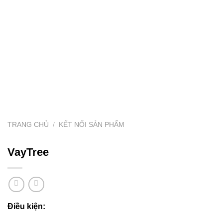
TRANG CHỦ
/
KẾT NỐI SẢN PHẨM
VayTree
Điều kiện: