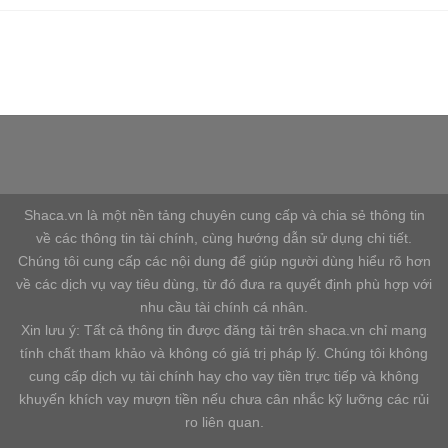
Shaca website kết nối tài chính, cung cấp dịch vụ tài chính
tốt nhất, nhanh nhất với chi phí rẻ nhất.
Shaca.vn là một nền tảng chuyên cung cấp và chia sẻ thông tin
về các thông tin tài chính, cùng hướng dẫn sử dụng chi tiết.
Chúng tôi cung cấp các nội dung để giúp người dùng hiểu rõ hơn
về các dịch vụ vay tiêu dùng, từ đó đưa ra quyết định phù hợp với
nhu cầu tài chính cá nhân.
Xin lưu ý: Tất cả thông tin được đăng tải trên shaca.vn chỉ mang
tính chất tham khảo và không có giá trị pháp lý. Chúng tôi không
cung cấp dịch vụ tài chính hay cho vay tiền trực tiếp và không
khuyến khích vay mượn tiền nếu chưa cân nhắc kỹ lưỡng các rủi
ro liên quan.