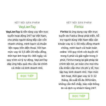
KẾT NỐI SẢN PHẨM
KẾT NỐI SẢN PHẨM
VayLienTay
FinVui
VayLienTay
là nền tảng vay tiền trực
FinVui
là ứng dụng vay tiền trực
tuyến hoạt động 24/7 tại Việt Nam,
tuyến do Fakka Shop phát triển, hỗ
cho phép người dùng tiếp cận vốn
trợ người dùng Việt Nam tiếp cận
nhanh chóng, minh bạch và thuận
khoản vay từ 1–50 triệu đồng nhanh
tiện ngay trên điện thoại. Với hạn
chóng, minh bạch và hoàn toàn
mức vay từ 3,5 đến 20 triệu đồng,
online. Với quy trình xét duyệt chỉ
thời hạn linh hoạt 91–365 ngày và
trong 5 phút và giải ngân trong 3
quy trình xử lý tự động, VayLienTay
phút, FinVui mang lại giải pháp tài
đáp ứng hiệu quả nhu cầu tài chính
chính tiện lợi, an toàn cho mọi nhu
cá nhân và kinh doanh nhỏ.
cầu khẩn cấp như chi phí y tế, học
tập hay kinh doanh nhỏ. Hạn mức
ĐỌC TIẾP
linh hoạt, thời gian vay từ 3–12
tháng, lãi suất tối đa 36%/năm,
không cần thế chấp, bảo mật thông
tin và dịch vụ khách hàng 24/7.
ĐỌC TIẾP