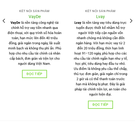
KẾT NỐI SẢN PHẨM
KẾT NỐI SẢN PHẨM
VayDe
Lvay
VayDe
là nền tảng công nghệ tài
Lvay
là nền tảng vay tiêu dùng trực
chính hỗ trợ vay tiền nhanh qua
tuyến được thiết kế nhằm hỗ trợ
điện thoại, với quy trình số hóa hoàn
người Việt tiếp cận nguồn vốn
toàn, hạn mức lên đến 40 triệu
nhanh chóng mà không cần đến
đồng, giải ngân trong ngày, lãi suất
ngân hàng. Với hạn mức vay từ 2
minh bạch và không thu phí ẩn. Phù
đến 20 triệu đồng, thời hạn linh
hợp cho nhu cầu tài chính cá nhân
hoạt 91–120 ngày, phù hợp cho các
cấp bách, đơn giản và tiện lợi cho
nhu cầu tài chính ngắn hạn như y tế,
người dùng Việt Nam.
học phí, tiêu dùng hay đầu tư nhỏ.
Ưu điểm là không yêu cầu thế chấp,
ĐỌC TIẾP
thủ tục đơn giản, giải ngân chỉ trong
2 giờ và có thể thanh toán trước
hạn mà không bị phạt. Đây là giải
pháp tài chính tiện lợi, an toàn cho
người hiện đại.
ĐỌC TIẾP
Shaca website kết nối tài chính, cung cấp dịch vụ tài chính