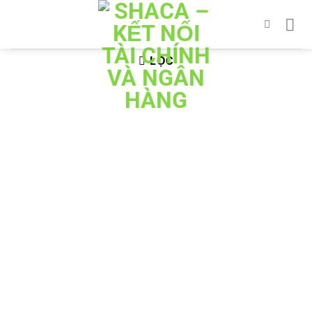
Bỏ
qua
nội
dung
LỌC