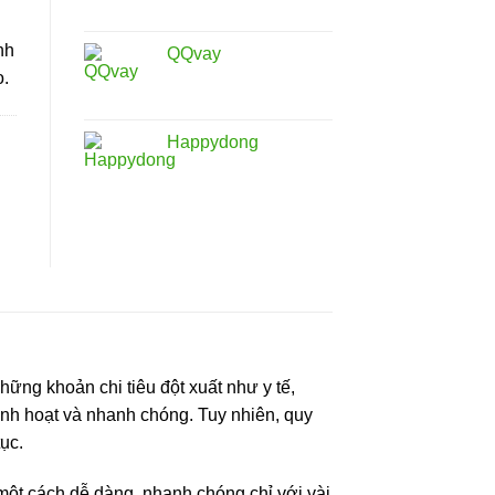
nh
QQvay
o.
Happydong
ững khoản chi tiêu đột xuất như y tế,
inh hoạt và nhanh chóng. Tuy nhiên, quy
ục.
 một cách dễ dàng, nhanh chóng chỉ với vài