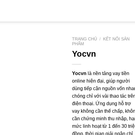
TRANG CHỦ
/
KẾT NỐI SẢN
PHẨM
Yocvn
Yocvn
là nền tảng vay tiền
online hiện đại, giúp người
dùng tiếp cận nguồn vốn nha
chóng chỉ với vài thao tác trê
điện thoại. Ứng dụng hỗ trợ
vay không cần thế chấp, khô
cần chứng minh thu nhập, hạ
mức linh hoạt từ 1 đến 30 tri
đồng, thời gian giải ngân chỉ