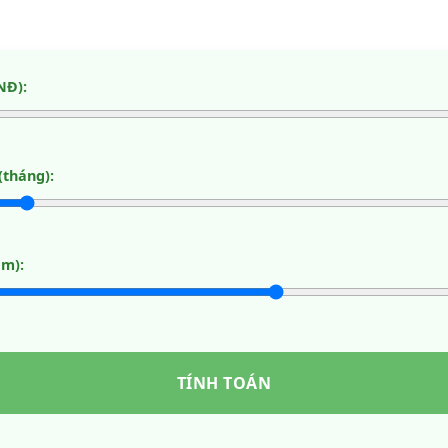
NĐ):
(tháng):
ăm):
TÍNH TOÁN