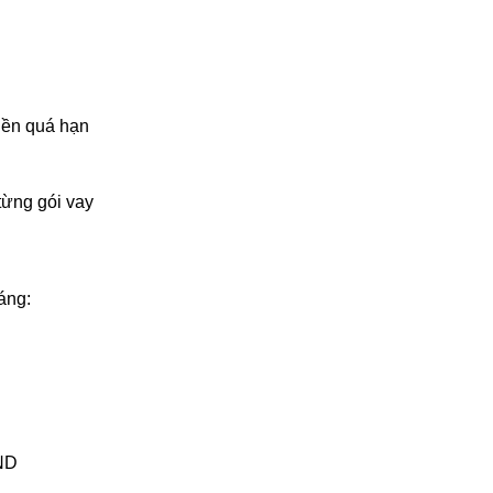
iền quá hạn
từng gói vay
áng:
VND