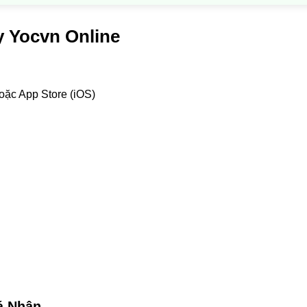
 Yocvn Online
oặc App Store (iOS)
á Nhân