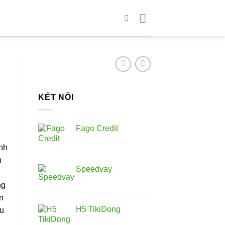
KẾT NỐI
Fago Credit
nh
n
Speedvay
ng
n
H5 TikiDong
ệu