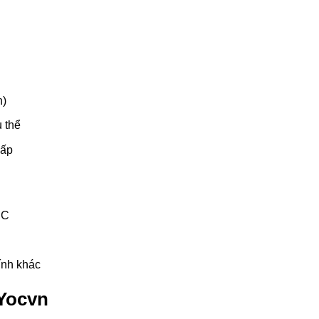
h)
 thể
hấp
IC
ính khác
 Yocvn