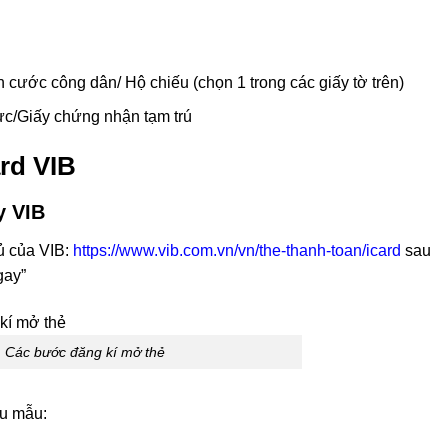
ước công dân/ Hộ chiếu (chọn 1 trong các giấy tờ trên)
ực/Giấy chứng nhận tạm trú
rd VIB
y VIB
hủ của VIB:
https://www.vib.com.vn/vn/the-thanh-toan/icard
sau
gay”
Các bước đăng kí mở thẻ
ểu mẫu: