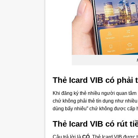
Thẻ Icard VIB có phải
Khi đăng ký thẻ nhiều người quan tâm 
chứ không phải thẻ tín dụng như nhiề
dùng bấy nhiêu” chứ không được cấp h
Thẻ Icard VIB có rút 
Câu trả lời là
CÓ
. Thẻ Icard VIB được 