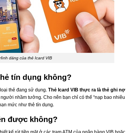
Hình dáng của thẻ Icard VIB
 thẻ tín dụng không?
loại thẻ đang sử dụng.
Thẻ Icard VIB thực ra là thẻ ghi nợ
u người nhầm tưởng. Cho nên bạn chỉ có thể “nạp bao nhiêu
ạn mức như thẻ tín dụng.
tiền được không?
thiết kế rút tiền mặt ở các trạm ATM của ngân hàng VIB hoặc