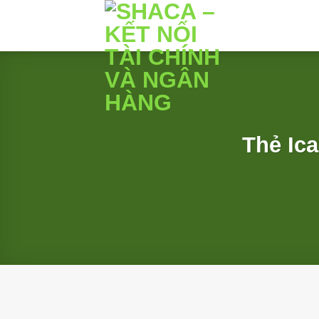
Bỏ
qua
nội
dung
Thẻ Ica