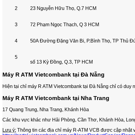
2
23 Nguyễn Hữu Thọ, Q.7 HCM
3
72 Phạm Ngọc Thạch, Q 3 HCM
4
50A Đường Đặng Văn Bi, P.Bình Thọ, TP Thủ Đ
5
số 13 Kỳ Đồng, Q.3, TP HCM
Máy R ATM Vietcombank tại Đà Nẵng
Hiện tại chỉ máy R ATM Vietcombank tại Đà Nẵng chỉ có duy n
Máy R ATM Vietcombank tại Nha Trang
17 Quang Trung, Nha Trang, Khánh Hòa
Các khu vực khác như Hải Phòng, Cần Thơ, Khánh Hòa, Long
Lưu ý:
Thông tin các địa chỉ máy R-ATM VCB được cập nhật vào