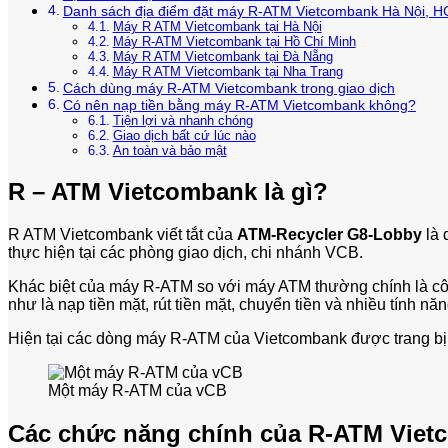
Danh sách địa điểm đặt máy R-ATM Vietcombank Hà Nội, 
Máy R ATM Vietcombank tại Hà Nội
Máy R-ATM Vietcombank tại Hồ Chí Minh
Máy R ATM Vietcombank tại Đà Nẵng
Máy R ATM Vietcombank tại Nha Trang
Cách dùng máy R-ATM Vietcombank trong giao dịch
Có nên nạp tiền bằng máy R-ATM Vietcombank không?
Tiện lợi và nhanh chóng
Giao dịch bất cứ lúc nào
An toàn và bảo mật
R – ATM Vietcombank là gì?
R ATM Vietcombank viết tắt của
ATM-Recycler G8-Lobby
là 
thực hiện tại các phòng giao dịch, chi nhánh VCB.
Khác biệt của máy R-ATM so với máy ATM thường chính là côn
như là nạp tiền mặt, rút tiền mặt, chuyển tiền và nhiều tính nă
Hiện tại các dòng máy R-ATM của Vietcombank được trang bị ở 
Một máy R-ATM của vCB
Các chức năng chính của R-ATM Vie