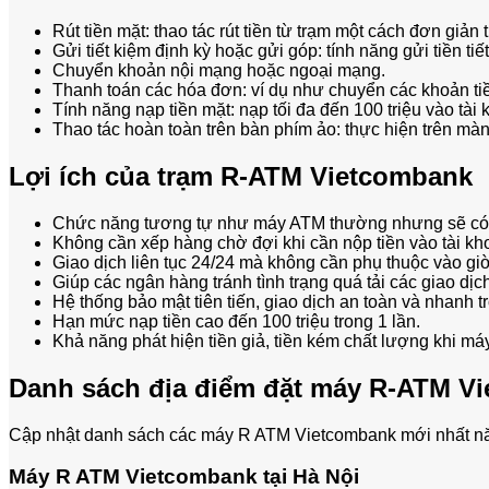
Rút tiền mặt: thao tác rút tiền từ trạm một cách đơn giả
Gửi tiết kiệm định kỳ hoặc gửi góp: tính năng gửi tiền t
Chuyển khoản nội mạng hoặc ngoại mạng.
Thanh toán các hóa đơn: ví dụ như chuyển các khoản tiề
Tính năng nạp tiền mặt: nạp tối đa đến 100 triệu vào tài 
Thao tác hoàn toàn trên bàn phím ảo: thực hiện trên mà
Lợi ích của trạm R-ATM Vietcombank
Chức năng tương tự như máy ATM thường nhưng sẽ có nộp
Không cần xếp hàng chờ đợi khi cần nộp tiền vào tài kh
Giao dịch liên tục 24/24 mà không cần phụ thuộc vào gi
Giúp các ngân hàng tránh tình trạng quá tải các giao dịch 
Hệ thống bảo mật tiên tiến, giao dịch an toàn và nhanh t
Hạn mức nạp tiền cao đến 100 triệu trong 1 lần.
Khả năng phát hiện tiền giả, tiền kém chất lượng khi má
Danh sách địa điểm đặt máy R-ATM V
Cập nhật danh sách các máy R ATM Vietcombank mới nhất năm
Máy R ATM Vietcombank tại Hà Nội