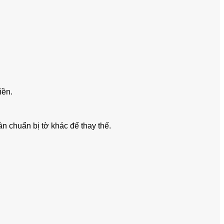
iền.
n chuẩn bị tờ khác để thay thế.