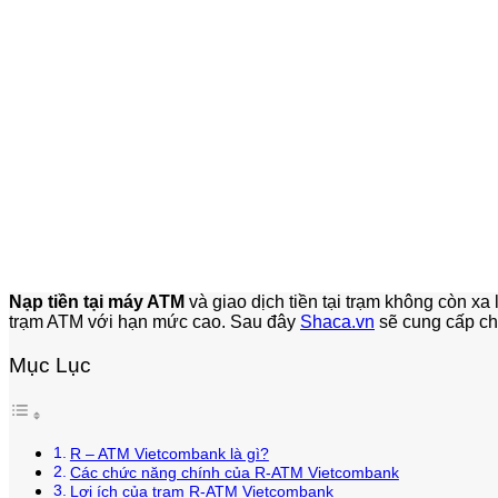
Nạp tiền tại máy ATM
và giao dịch tiền tại trạm không còn xa
trạm ATM với hạn mức cao. Sau đây
Shaca.vn
sẽ cung cấp c
Mục Lục
R – ATM Vietcombank là gì?
Các chức năng chính của R-ATM Vietcombank
Lợi ích của trạm R-ATM Vietcombank