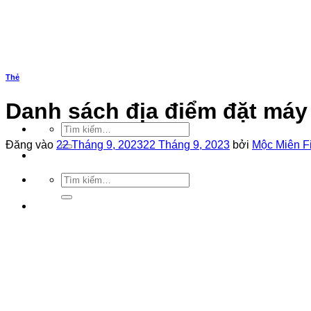
Bỏ
qua
nội
dung
Thẻ
Danh sách địa điểm đặt má
Tìm
kiếm:
Đăng vào
22 Tháng 9, 2023
22 Tháng 9, 2023
bởi
Mộc Miên F
Tìm
kiếm: