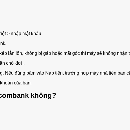
iệt > nhập mật khẩu
nk.
xếp lẫn lộn, không bị gấp hoặc mất góc thì máy sẽ không nhận t
ần chờ đợi .
ng. Nếu đúng bấm vào Nạp tiền, trường hợp máy nhả tiền bạn cầ
 khoản của bạn.
tcombank không?