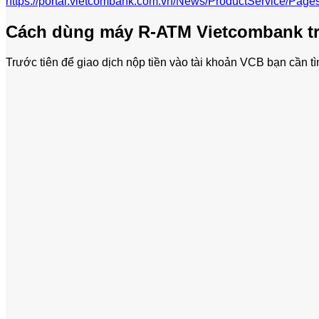
https://portal.vietcombank.com.vn/News/ProductService/Pag
Cách dùng máy R-ATM Vietcombank tr
Trước tiên để giao dịch nộp tiền vào tài khoản VCB bạn cần t