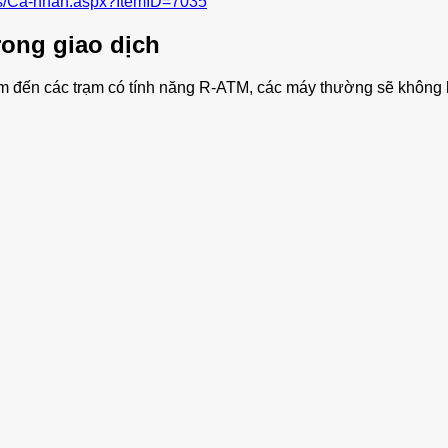
es/Ca-nhan.aspx?ItemID=7035
ong giao dịch
ìm đến các trạm có tính năng R-ATM, các máy thường sẽ không h