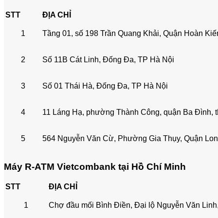
STT
ĐỊA CHỈ
1
Tầng 01, số 198 Trần Quang Khải, Quận Hoàn Kiế
2
Số 11B Cát Linh, Đống Đa, TP Hà Nội
3
Số 01 Thái Hà, Đống Đa, TP Hà Nội
4
11 Láng Hạ, phường Thành Công, quận Ba Đình, 
5
564 Nguyễn Văn Cừ, Phường Gia Thụy, Quận Lon
Máy R-ATM Vietcombank tại Hồ Chí Minh
STT
ĐỊA CHỈ
1
Chợ đầu mối Bình Điền, Đại lộ Nguyễn Văn Lin