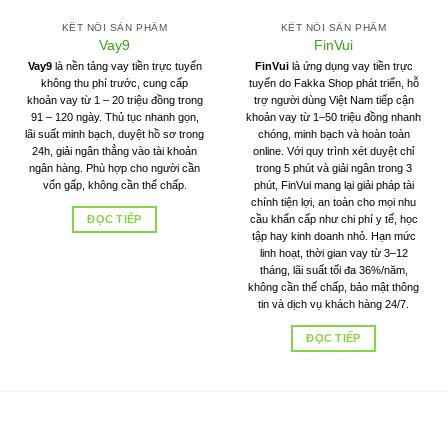
KẾT NỐI SẢN PHẨM
KẾT NỐI SẢN PHẨM
Vay9
FinVui
Vay9
là nền tảng vay tiền trực tuyến
FinVui
là ứng dụng vay tiền trực
không thu phí trước, cung cấp
tuyến do Fakka Shop phát triển, hỗ
khoản vay từ 1 – 20 triệu đồng trong
trợ người dùng Việt Nam tiếp cận
91 – 120 ngày. Thủ tục nhanh gọn,
khoản vay từ 1–50 triệu đồng nhanh
lãi suất minh bạch, duyệt hồ sơ trong
chóng, minh bạch và hoàn toàn
24h, giải ngân thẳng vào tài khoản
online. Với quy trình xét duyệt chỉ
ngân hàng. Phù hợp cho người cần
trong 5 phút và giải ngân trong 3
vốn gấp, không cần thế chấp.
phút, FinVui mang lại giải pháp tài
chính tiện lợi, an toàn cho mọi nhu
ĐỌC TIẾP
cầu khẩn cấp như chi phí y tế, học
tập hay kinh doanh nhỏ. Hạn mức
linh hoạt, thời gian vay từ 3–12
tháng, lãi suất tối đa 36%/năm,
không cần thế chấp, bảo mật thông
tin và dịch vụ khách hàng 24/7.
ĐỌC TIẾP
Shaca website kết nối tài chính, cung cấp dịch vụ tài chính