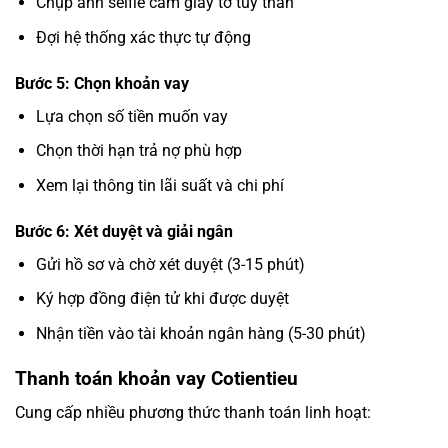
Chụp ảnh selfie cầm giấy tờ tùy thân
Đợi hệ thống xác thực tự động
Bước 5: Chọn khoản vay
Lựa chọn số tiền muốn vay
Chọn thời hạn trả nợ phù hợp
Xem lại thông tin lãi suất và chi phí
Bước 6: Xét duyệt và giải ngân
Gửi hồ sơ và chờ xét duyệt (3-15 phút)
Ký hợp đồng điện tử khi được duyệt
Nhận tiền vào tài khoản ngân hàng (5-30 phút)
Thanh toán khoản vay Cotientieu
Cung cấp nhiều phương thức thanh toán linh hoạt: