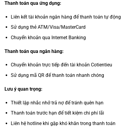
Thanh toán qua ứng dụng:
Liên kết tài khoản ngân hàng để thanh toán tự động
Sử dụng thẻ ATM/Visa/MasterCard
Chuyển khoản qua Internet Banking
Thanh toán qua ngân hàng:
Chuyển khoản trực tiếp đến tài khoản Cotientieu
Sử dụng mã QR để thanh toán nhanh chóng
Lưu ý quan trọng:
Thiết lập nhắc nhở trả nợ để tránh quên hạn
Thanh toán trước hạn để tiết kiệm chi phí lãi
Liên hệ hotline khi gặp khó khăn trong thanh toán