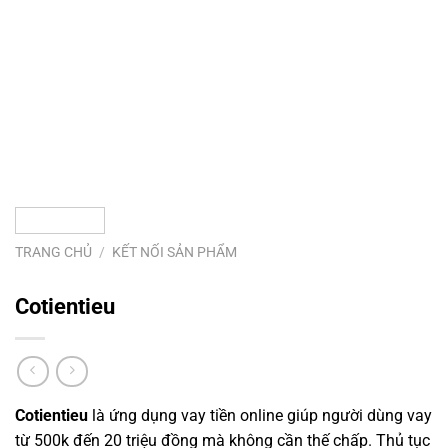
TRANG CHỦ
/
KẾT NỐI SẢN PHẨM
Cotientieu
Cotientieu
là ứng dụng vay tiền online giúp người dùng vay
từ 500k đến 20 triệu đồng mà không cần thế chấp. Thủ tục