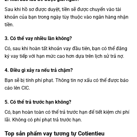
Sau khi hồ sơ được duyệt, tiền sẽ được chuyển vào tài
khoản của bạn trong ngày tùy thuộc vào ngân hàng nhận
tiền.
3. Có thể vay nhiều lần không?
Có, sau khi hoàn tất khoản vay đầu tiên, bạn có thể đăng
ký vay tiếp với hạn mức cao hơn dựa trên lịch sử trả nợ.
4. Điều gì xảy ra nếu trả chậm?
Bạn sẽ bị tính phí phạt. Thông tin nợ xấu có thể được báo
cáo lên CIC.
5. Có thể trả trước hạn không?
Có, bạn hoàn toàn có thể trả trước hạn để tiết kiệm chi phí
lãi. Không có phí phạt trả trước hạn.
Top sản phẩm vay tương tự Cotientieu