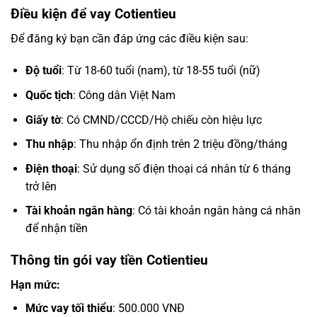
Điều kiện để vay Cotientieu
Để đăng ký bạn cần đáp ứng các điều kiện sau:
Độ tuổi
: Từ 18-60 tuổi (nam), từ 18-55 tuổi (nữ)
Quốc tịch
: Công dân Việt Nam
Giấy tờ
: Có CMND/CCCD/Hộ chiếu còn hiệu lực
Thu nhập
: Thu nhập ổn định trên 2 triệu đồng/tháng
Điện thoại
: Sử dụng số điện thoại cá nhân từ 6 tháng
trở lên
Tài khoản ngân hàng
: Có tài khoản ngân hàng cá nhân
để nhận tiền
Thông tin gói vay tiền Cotientieu
Hạn mức:
Mức vay tối thiểu
: 500.000 VNĐ