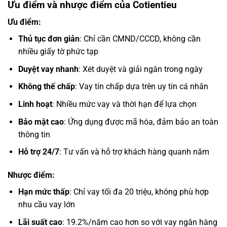
Ưu điểm và nhược điểm của Cotientieu
Ưu điểm:
Thủ tục đơn giản
: Chỉ cần CMND/CCCD, không cần
nhiều giấy tờ phức tạp
Duyệt vay nhanh
: Xét duyệt và giải ngân trong ngày
Không thế chấp
: Vay tín chấp dựa trên uy tín cá nhân
Linh hoạt
: Nhiều mức vay và thời hạn để lựa chọn
Bảo mật cao
: Ứng dụng được mã hóa, đảm bảo an toàn
thông tin
Hỗ trợ 24/7
: Tư vấn và hỗ trợ khách hàng quanh năm
Nhược điểm:
Hạn mức thấp
: Chỉ vay tối đa 20 triệu, không phù hợp
nhu cầu vay lớn
Lãi suất cao
: 19.2%/năm cao hơn so với vay ngân hàng