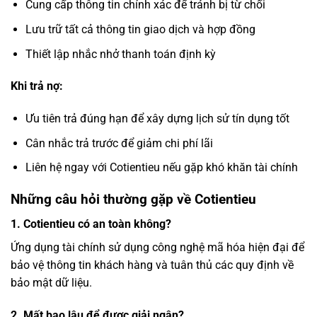
Cung cấp thông tin chính xác để tránh bị từ chối
Lưu trữ tất cả thông tin giao dịch và hợp đồng
Thiết lập nhắc nhở thanh toán định kỳ
Khi trả nợ:
Ưu tiên trả đúng hạn để xây dựng lịch sử tín dụng tốt
Cân nhắc trả trước để giảm chi phí lãi
Liên hệ ngay với Cotientieu nếu gặp khó khăn tài chính
Những câu hỏi thường gặp về Cotientieu
1. Cotientieu có an toàn không?
Ứng dụng tài chính sử dụng công nghệ mã hóa hiện đại để
bảo vệ thông tin khách hàng và tuân thủ các quy định về
bảo mật dữ liệu.
2. Mất bao lâu để được giải ngân?