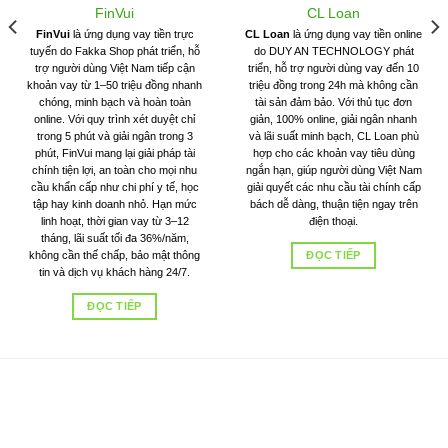
FinVui
CL Loan
FinVui
là ứng dụng vay tiền trực
CL Loan
là ứng dụng vay tiền online
tuyến do Fakka Shop phát triển, hỗ
do DUY AN TECHNOLOGY phát
trợ người dùng Việt Nam tiếp cận
triển, hỗ trợ người dùng vay đến 10
khoản vay từ 1–50 triệu đồng nhanh
triệu đồng trong 24h mà không cần
chóng, minh bạch và hoàn toàn
tài sản đảm bảo. Với thủ tục đơn
online. Với quy trình xét duyệt chỉ
giản, 100% online, giải ngân nhanh
trong 5 phút và giải ngân trong 3
và lãi suất minh bạch, CL Loan phù
phút, FinVui mang lại giải pháp tài
hợp cho các khoản vay tiêu dùng
chính tiện lợi, an toàn cho mọi nhu
ngắn hạn, giúp người dùng Việt Nam
cầu khẩn cấp như chi phí y tế, học
giải quyết các nhu cầu tài chính cấp
tập hay kinh doanh nhỏ. Hạn mức
bách dễ dàng, thuận tiện ngay trên
linh hoạt, thời gian vay từ 3–12
điện thoại.
tháng, lãi suất tối đa 36%/năm,
ĐỌC TIẾP
không cần thế chấp, bảo mật thông
tin và dịch vụ khách hàng 24/7.
ĐỌC TIẾP
Shaca website kết nối tài chính, cung cấp dịch vụ tài chính
tốt nhất, nhanh nhất với chi phí rẻ nhất.