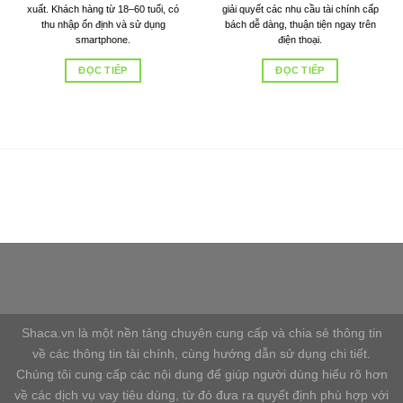
xuất. Khách hàng từ 18–60 tuổi, có
giải quyết các nhu cầu tài chính cấp
thu nhập ổn định và sử dụng
bách dễ dàng, thuận tiện ngay trên
smartphone.
điện thoại.
ĐỌC TIẾP
ĐỌC TIẾP
Shaca website kết nối tài chính, cung cấp dịch vụ tài chính
tốt nhất, nhanh nhất với chi phí rẻ nhất.
Shaca.vn là một nền tảng chuyên cung cấp và chia sẻ thông tin
về các thông tin tài chính, cùng hướng dẫn sử dụng chi tiết.
Chúng tôi cung cấp các nội dung để giúp người dùng hiểu rõ hơn
về các dịch vụ vay tiêu dùng, từ đó đưa ra quyết định phù hợp với