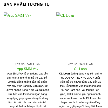
SẢN PHẨM TƯƠNG TỰ
KẾT NỐI SẢN PHẨM
KẾT NỐI SẢN PHẨM
App SMM Vay
CL Loan
App SMM Vay là ứng dụng vay tiền
CL Loan
là ứng dụng vay tiền online
online nhanh chóng, hỗ trợ vay đến
do DUY AN TECHNOLOGY phát
20 triệu đồng không cần thế chấp.
triển, hỗ trợ người dùng vay đến 10
Với quy trình đăng ký đơn giản, xét
triệu đồng trong 24h mà không cần
duyệt nhanh trong 2 giờ và giải ngân
tài sản đảm bảo. Với thủ tục đơn
trực tiếp vào tài khoản ngân hàng,
giản, 100% online, giải ngân nhanh
ứng dụng giúp người dùng dễ dàng
và lãi suất minh bạch, CL Loan phù
tiếp cận vốn cho các nhu cầu tiêu
hợp cho các khoản vay tiêu dùng
dùng, kinh doanh hay chi phí đột
ngắn hạn, giúp người dùng Việt Nam