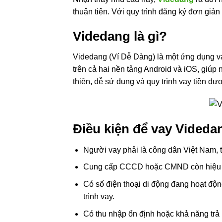
thuận tiện. Với quy trình đăng ký đơn giản
Videdang là gì?
Videdang (Ví Dễ Dàng) là một ứng dụng va
trên cả hai nền tảng Android và iOS, giúp 
thiện, dễ sử dụng và quy trình vay tiền đư
Điều kiện để vay Videda
Người vay phải là công dân Việt Nam, t
Cung cấp CCCD hoặc CMND còn hiệu lực.
Có số điện thoại di động đang hoạt độn
trình vay.
Có thu nhập ổn định hoặc khả năng trả 