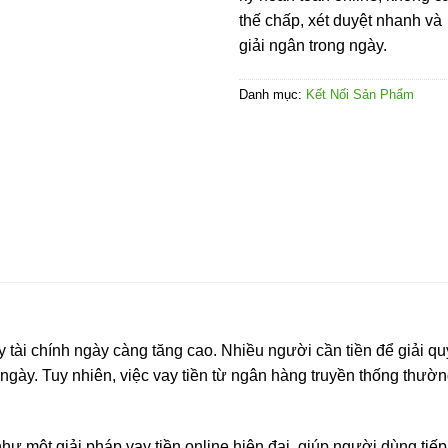
thế chấp, xét duyệt nhanh và
giải ngân trong ngày.
Danh mục:
Kết Nối Sản Phẩm
y tài chính ngày càng tăng cao. Nhiều người cần tiền để giải quy
ngày. Tuy nhiên, việc vay tiền từ ngân hàng truyền thống thườn
như một giải pháp vay tiền online hiện đại, giúp người dùng t