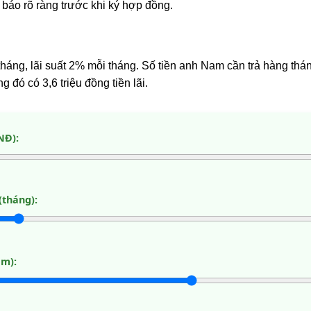
báo rõ ràng trước khi ký hợp đồng.
háng, lãi suất 2% mỗi tháng. Số tiền anh Nam cần trả hàng thá
ng đó có 3,6 triệu đồng tiền lãi.
NĐ):
(tháng):
ăm):