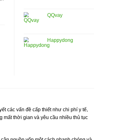
QQvay
Happydong
ết các vấn đề cấp thiết như chi phí y tế,
g mất thời gian và yêu cầu nhiều thủ tục
iếp cận nguồn vốn một cách nhanh chóng và