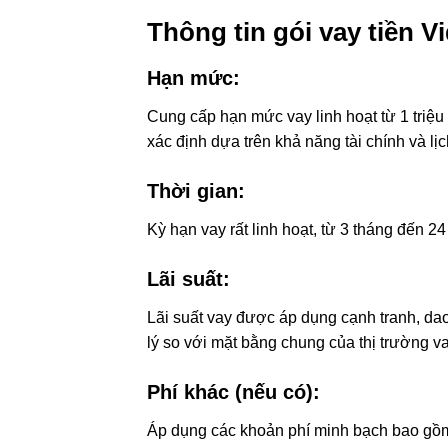
Thông tin gói vay tiền 
Hạn mức:
Cung cấp hạn mức vay linh hoạt từ 1 triệ
xác định dựa trên khả năng tài chính và lị
Thời gian:
Kỳ hạn vay rất linh hoạt, từ 3 tháng đến 2
Lãi suất:
Lãi suất vay được áp dụng cạnh tranh, dao
lý so với mặt bằng chung của thị trường va
Phí khác (nếu có):
Áp dụng các khoản phí minh bạch bao gồm 