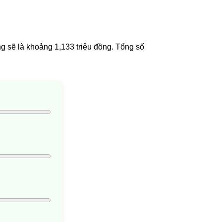
ng sẽ là khoảng 1,133 triệu đồng. Tổng số