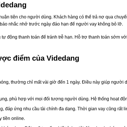
idedang
uận tiện cho người dùng. Khách hàng có thể trả nợ qua chuyển
g báo nhắc nhở trước ngày đáo hạn để người vay không bỏ lỡ.
 tự động thanh toán để tránh trễ hạn. Hỗ trợ thanh toán sớm vớ
ược điểm của Videdang
hóng, thường chỉ mất vài giờ đến 1 ngày. Điều này giúp người d
ụng, phù hợp với mọi đối tượng người dùng. Hệ thống hoạt độn
g, đáp ứng nhu cầu tài chính đa dạng. Thời gian vay cũng rất li
 tiền online.