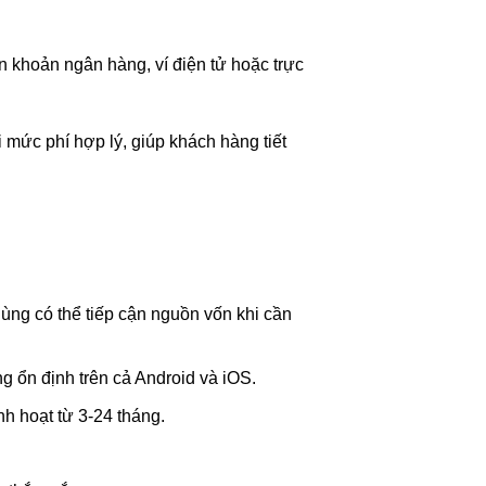
 khoản ngân hàng, ví điện tử hoặc trực
i mức phí hợp lý, giúp khách hàng tiết
ùng có thể tiếp cận nguồn vốn khi cần
g ổn định trên cả Android và iOS.
nh hoạt từ 3-24 tháng.