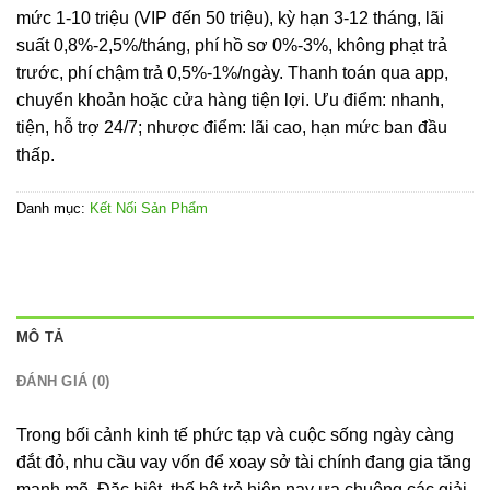
mức 1-10 triệu (VIP đến 50 triệu), kỳ hạn 3-12 tháng, lãi
suất 0,8%-2,5%/tháng, phí hồ sơ 0%-3%, không phạt trả
trước, phí chậm trả 0,5%-1%/ngày. Thanh toán qua app,
chuyển khoản hoặc cửa hàng tiện lợi. Ưu điểm: nhanh,
tiện, hỗ trợ 24/7; nhược điểm: lãi cao, hạn mức ban đầu
thấp.
Danh mục:
Kết Nối Sản Phẩm
MÔ TẢ
ĐÁNH GIÁ (0)
Trong bối cảnh kinh tế phức tạp và cuộc sống ngày càng
đắt đỏ, nhu cầu vay vốn để xoay sở tài chính đang gia tăng
mạnh mẽ. Đặc biệt, thế hệ trẻ hiện nay ưa chuộng các giải