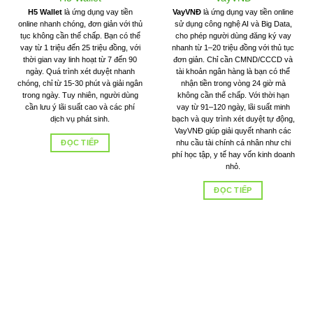
H5 Wallet
là ứng dụng vay tiền
VayVNĐ
là ứng dụng vay tiền online
online nhanh chóng, đơn giản với thủ
sử dụng công nghệ AI và Big Data,
tục không cần thế chấp. Bạn có thể
cho phép người dùng đăng ký vay
vay từ 1 triệu đến 25 triệu đồng, với
nhanh từ 1–20 triệu đồng với thủ tục
thời gian vay linh hoạt từ 7 đến 90
đơn giản. Chỉ cần CMND/CCCD và
ngày. Quá trình xét duyệt nhanh
tài khoản ngân hàng là bạn có thể
chóng, chỉ từ 15-30 phút và giải ngân
nhận tiền trong vòng 24 giờ mà
trong ngày. Tuy nhiên, người dùng
không cần thế chấp. Với thời hạn
cần lưu ý lãi suất cao và các phí
vay từ 91–120 ngày, lãi suất minh
dịch vụ phát sinh.
bạch và quy trình xét duyệt tự động,
VayVNĐ giúp giải quyết nhanh các
ĐỌC TIẾP
nhu cầu tài chính cá nhân như chi
phí học tập, y tế hay vốn kinh doanh
nhỏ.
ĐỌC TIẾP