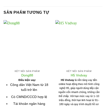
SẢN PHẨM TƯƠNG TỰ
KẾT NỐI SẢN PHẨM
KẾT NỐI SẢN PHẨM
Dong88
H5 Vndvay
Điều kiện vay:
H5 Vndvay
là nền tảng vay tiền
online hoạt động theo mô hình công
Công dân Việt Nam từ 18
nghệ H5, giúp người dùng tiếp cận
tuổi trở lên
nguồn vốn nhanh chóng, không cần
thế chấp. Với hạn mức vay từ 1–10
Có CMND/CCCD hợp lệ
triệu đồng, thời hạn linh hoạt từ 91–
Tài khoản ngân hàng
180 ngày và quy trình duyệt hồ sơ