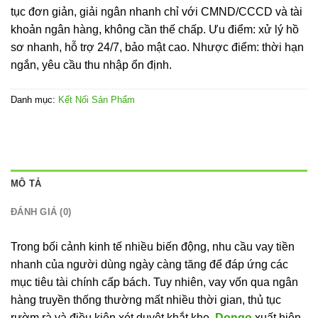
tục đơn giản, giải ngân nhanh chỉ với CMND/CCCD và tài
khoản ngân hàng, không cần thế chấp. Ưu điểm: xử lý hồ
sơ nhanh, hỗ trợ 24/7, bảo mật cao. Nhược điểm: thời hạn
ngắn, yêu cầu thu nhập ổn định.
Danh mục:
Kết Nối Sản Phẩm
MÔ TẢ
ĐÁNH GIÁ (0)
Trong bối cảnh kinh tế nhiều biến động, nhu cầu vay tiền
nhanh của người dùng ngày càng tăng để đáp ứng các
mục tiêu tài chính cấp bách. Tuy nhiên, vay vốn qua ngân
hàng truyền thống thường mất nhiều thời gian, thủ tục
rườm rà và điều kiện xét duyệt khắt khe.
Dongo
xuất hiện