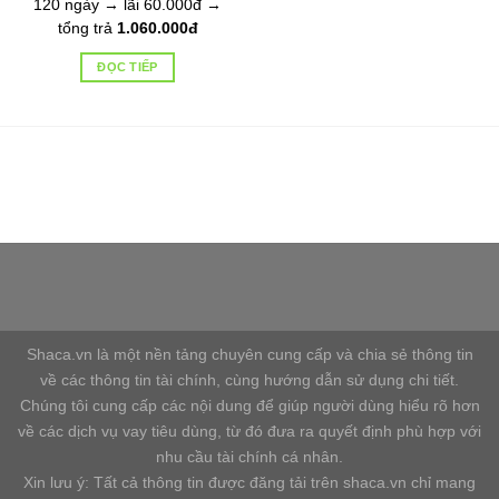
120 ngày → lãi 60.000đ →
tổng trả
1.060.000đ
ĐỌC TIẾP
Shaca website kết nối tài chính, cung cấp dịch vụ tài chính
tốt nhất, nhanh nhất với chi phí rẻ nhất.
Shaca.vn là một nền tảng chuyên cung cấp và chia sẻ thông tin
về các thông tin tài chính, cùng hướng dẫn sử dụng chi tiết.
Chúng tôi cung cấp các nội dung để giúp người dùng hiểu rõ hơn
về các dịch vụ vay tiêu dùng, từ đó đưa ra quyết định phù hợp với
nhu cầu tài chính cá nhân.
Xin lưu ý: Tất cả thông tin được đăng tải trên shaca.vn chỉ mang